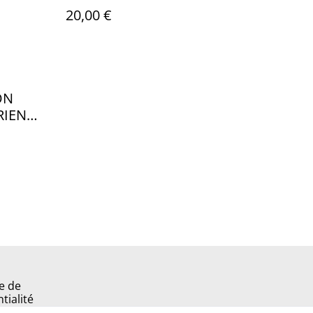
20,00 €
ON
RIEN
e de
tialité