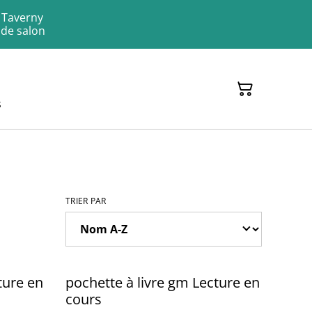
à Taverny
 de salon
s
TRIER PAR
ture en
pochette à livre gm Lecture en
cours