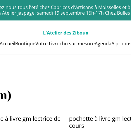
z nous tous l'été chez Caprices d'Artisans à Moisselles et 
 Atelier jaspage: samedi 19 septembre 15h-17h Chez Bulles
L'Atelier des Ziboux
Accueil
Boutique
Votre Livrocho sur-mesure
Agenda
A propo
m)
e à livre gm lectrice de
pochette à livre gm lec
cours